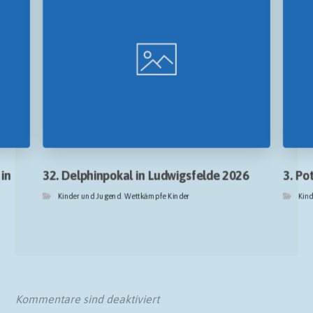
in
32. Delphinpokal in Ludwigsfelde 2026
3. P
Kinder und Jugend
,
Wettkämpfe Kinder
Kin
Kommentare sind deaktiviert