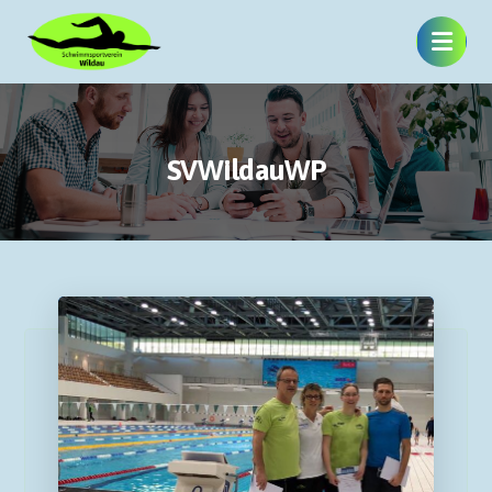
SVWildauWP