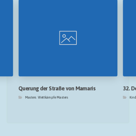
Querung der Straße von Mamaris
32. D
Masters
,
Wettkämpfe Masters
Kin